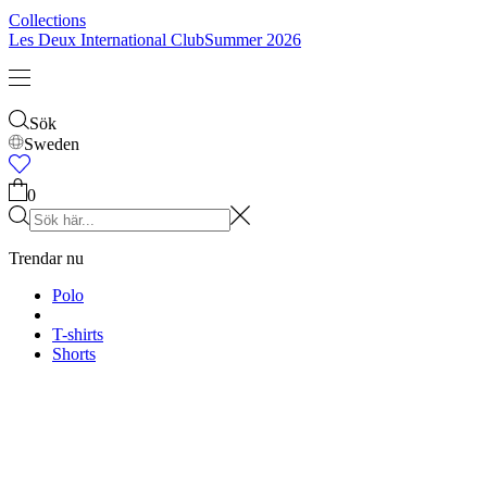
Collections
Les Deux International Club
Summer 2026
Sök
Sweden
0
Trendar nu
Polo
T-shirts
Shorts
T-SHIRTS
JACKOR