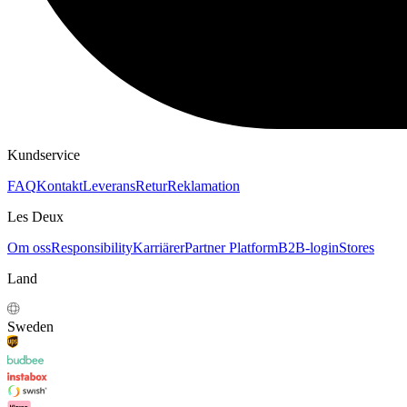
Kundservice
FAQ
Kontakt
Leverans
Retur
Reklamation
Les Deux
Om oss
Responsibility
Karriärer
Partner Platform
B2B-login
Stores
Land
Sweden