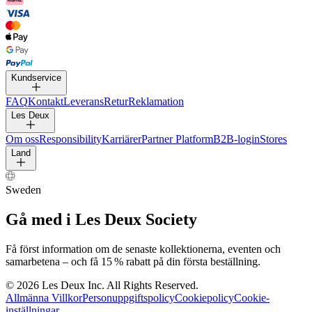
Kundservice
FAQ
Kontakt
Leverans
Retur
Reklamation
Les Deux
Om oss
Responsibility
Karriärer
Partner Platform
B2B-login
Stores
Land
Sweden
Gå med i Les Deux Society
Få först information om de senaste kollektionerna, eventen och
samarbetena – och få 15 % rabatt på din första beställning.
©
2026 Les Deux Inc. All Rights Reserved.
Allmänna Villkor
Personuppgiftspolicy
Cookiepolicy
Cookie-
inställningar