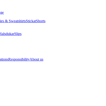
nge
es & Sweatshirts
Stickat
Shorts
Halsdukar
Slips
ations
Responsibility
About us