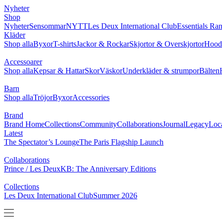
Nyheter
Shop
Nyheter
Sensommar
NYTT
Les Deux International Club
Essentials Ra
Kläder
Shop alla
Byxor
T-shirts
Jackor & Rockar
Skjortor & Overskjortor
Hoodi
Accessoarer
Shop alla
Kepsar & Hattar
Skor
Väskor
Underkläder & strumpor
Bälten
Barn
Shop alla
Tröjor
Byxor
Accessories
Brand
Brand Home
Collections
Community
Collaborations
Journal
Legacy
Loc
Latest
The Spectator’s Lounge
The Paris Flagship Launch
Collaborations
Prince / Les Deux
KB: The Anniversary Editions
Collections
Les Deux International Club
Summer 2026