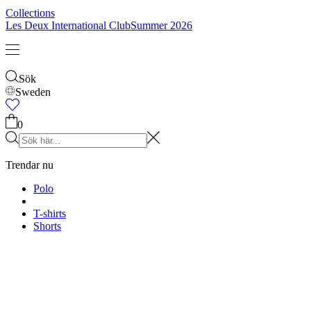
Barn
Shop alla
Tröjor
Byxor
Accessories