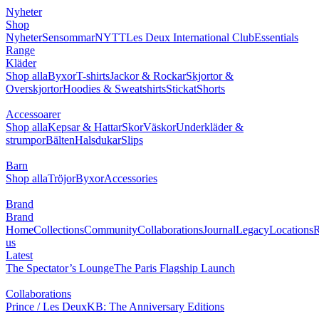
Nyheter
Shop
Nyheter
Sensommar
NYTT
Les Deux International Club
Essentials
Range
Kläder
Shop alla
Byxor
T-shirts
Jackor & Rockar
Skjortor &
Overskjortor
Hoodies & Sweatshirts
Stickat
Shorts
Accessoarer
Shop alla
Kepsar & Hattar
Skor
Väskor
Underkläder &
strumpor
Bälten
Halsdukar
Slips