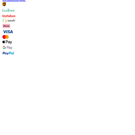
FAQ
Kontakt
Leverans
Retur
Reklamation
Les Deux
Om oss
Responsibility
Karriärer
Partner Platform
B2B-login
Stores
Land
Sweden
Kundservice
FAQ
Kontakt
Leverans
Retur
Reklamation
Les Deux