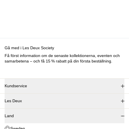
Gå med i Les Deux Society
Få först information om de senaste kollektionerna, eventen och
samarbetena – och få 15 % rabatt på din första beställning.
Kundservice
FAQ
Les Deux
Kontakt
Leverans
Om oss
Retur
Land
Responsibility
Reklamation
Karriärer
Sweden