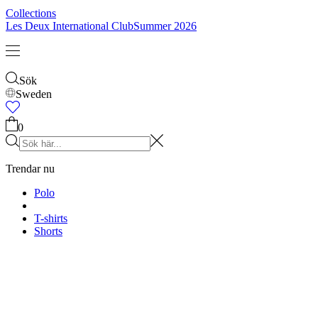
Barn
Shop alla
Tröjor
Byxor
Accessories