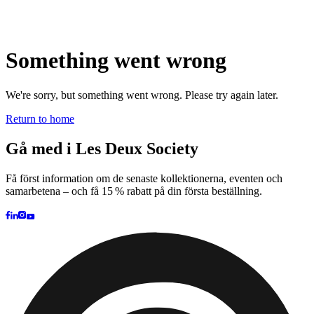
Brand
Brand Home
Collections
Community
Collaborations
Journal
Legacy
Locations
Responsibility
About us
Latest
The Spectator’s Lounge
The Paris Flagship Launch