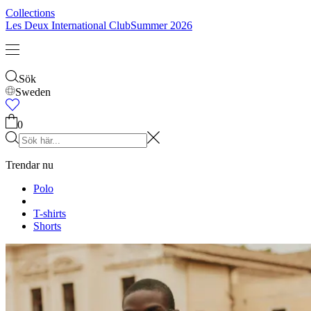
Collections
Les Deux International Club
Summer 2026
Sök
Sweden
0
Trendar nu
Polo
T-shirts
Shorts