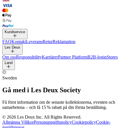
Kundservice
FAQ
Kontakt
Leverans
Retur
Reklamation
Les Deux
Om oss
Responsibility
Karriärer
Partner Platform
B2B-
login
Stores
Land
Sweden
Gå med i Les Deux Society
Få först information om de senaste kollektionerna, eventen
och samarbetena – och få 15 % rabatt på din första