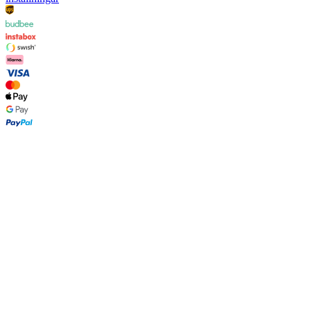
beställning.
©
2026 Les Deux Inc. All Rights Reserved.
Allmänna Villkor
Personuppgiftspolicy
Cookiepolicy
Cookie-
inställningar