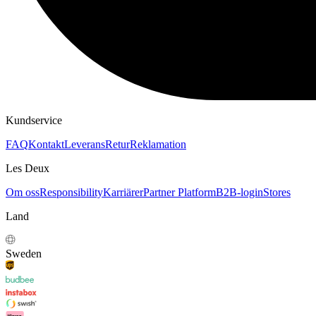
Kundservice
FAQ
Kontakt
Leverans
Retur
Reklamation
Les Deux
Om oss
Responsibility
Karriärer
Partner Platform
B2B-login
Stores
Land
Sweden