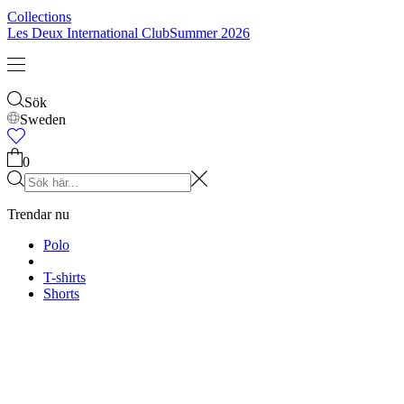
Collections
Les Deux International Club
Summer 2026
Sök
Sweden
Trendar nu
Polo
T-shirts
Shorts
T-SHIRTS
JACKOR
HOODIES