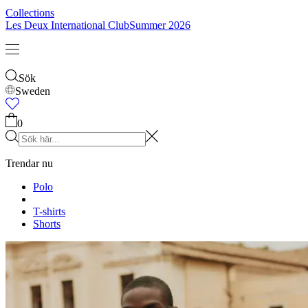
Collections
Les Deux International Club
Summer 2026
Sök
Sweden
0
Trendar nu
Polo
T-shirts
Shorts
T-SHIRTS
JACKOR