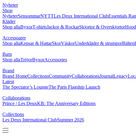
Nyheter
Shop
Nyheter
Sensommar
NYTT
Les Deux International Club
Essentials Ra
Kläder
Shop alla
Byxor
T-shirts
Jackor & Rockar
Skjortor & Overskjortor
Hoodi
Accessoarer
Shop alla
Kepsar & Hattar
Skor
Väskor
Underkläder & strumpor
Bälten
Barn
Shop alla
Tröjor
Byxor
Accessories
Brand
Brand Home
Collections
Community
Collaborations
Journal
Legacy
Loc
Latest
The Spectator’s Lounge
The Paris Flagship Launch
Collaborations
Prince / Les Deux
KB: The Anniversary Editions
Collections
Les Deux International Club
Summer 2026