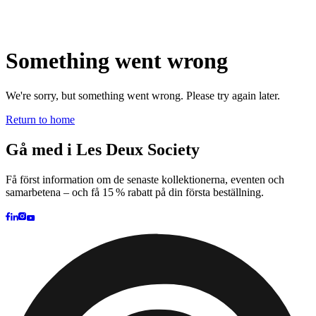
Brand
Brand Home
Collections
Community
Collaborations
Journal
Legacy
Locations
Responsibility
About us
Latest
The Spectator’s Lounge
The Paris Flagship Launch