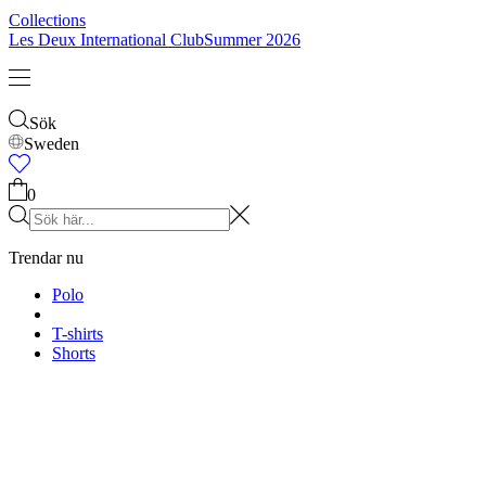
Barn
Shop alla
Tröjor
Byxor
Accessories