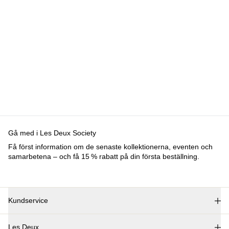
Kundservice
FAQ
Kontakt
Leverans
Retur
Reklamation
Les Deux
Om oss
Responsibility
Karriärer
Partner Platform
B2B-
login
Stores
Land
Sweden
Gå med i Les Deux Society
Få först information om de senaste kollektionerna, eventen
och samarbetena – och få 15 % rabatt på din första
beställning.
©
2026 Les Deux Inc. All Rights Reserved.