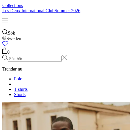
Gå med i Les Deux Society
Få först information om de senaste kollektionerna, eventen och
samarbetena – och få 15 % rabatt på din första beställning.
Kundservice
FAQ
Les Deux
Kontakt
Leverans
Om oss
Retur
Land
Responsibility
Reklamation
Karriärer
Sweden
Partner Platform
B2B-login
Stores
©
2026 Les Deux Inc. All Rights Reserved.
Allmänna Villkor
Personuppgiftspolicy
Cookiepolicy
Cookie-inställningar