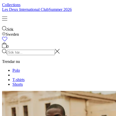
Collections
Les Deux International Club
Summer 2026
Sök
Sweden
0
Trendar nu
Polo
T-shirts
Shorts
T-SHIRTS
JACKOR