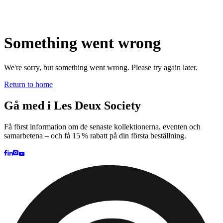
Brand
Brand Home
Collections
Community
Collaborations
Journal
Legacy
Locations
Responsibility
About us
Latest
The Spectator’s Lounge
The Paris Flagship Launch