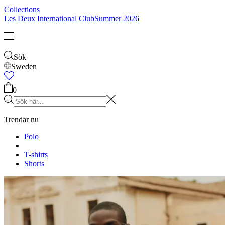
Collections
Les Deux International Club
Summer 2026
Sök
Sweden
0
Trendar nu
Polo
T-shirts
Shorts
T-SHIRTS
JACKOR